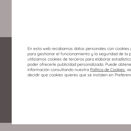
10%
DESCUENTO
En esta web recabamos datos personales con cookies 
para gestionar el funcionamiento y la seguridad de la 
utilizamos cookies de terceros para elaborar estadístic
poder ofrecerle publicidad personalizada. Puede obten
información consultando nuestra
Política de Cookies
, a
decidir que cookies quieres que se instalen en Preferen
Alcalde Conangla s/n
02008 Albacete
967 246 700