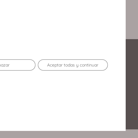
Enlaces de Interés
hazar
Aceptar todas y continuar
Contacto
Horario
Oportunidades de negocio
Club Disfrutones