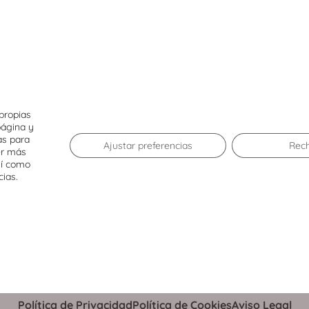
50%
DESCUENTO
propias
página y
El Centro
as para
Ajustar preferencias
Rec
er más
sí como
Tiendas
Agenda
cias.
Restaurantes
Servicios
Promociones
Cómo llegar
WhatsApp Shopping
Política de Privacidad
Política de Cookies
Aviso Legal