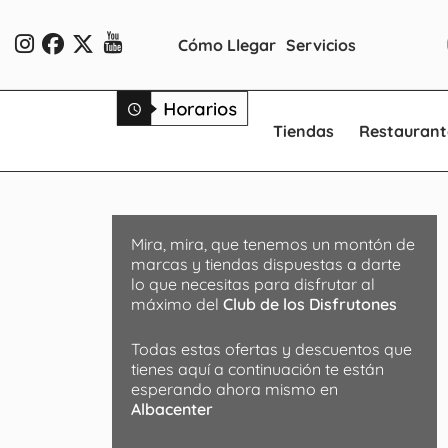
Cómo Llegar
Servicios
Tiendas
Restaurant
Mira, mira, que tenemos un montón de
marcas y tiendas dispuestas a darte
lo que necesitas para disfrutar al
máximo del
Club de los Disfrutones
Todas estas ofertas y descuentos que
tienes aquí a continuación te están
esperando ahora mismo en
Albacenter