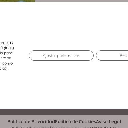
propias
página y
El Centro
as para
Ajustar preferencias
Rec
er más
sí como
Tiendas
Agenda
cias.
Restaurantes
Servicios
Promociones
Cómo llegar
WhatsApp Shopping
Política de Privacidad
Política de Cookies
Aviso Legal