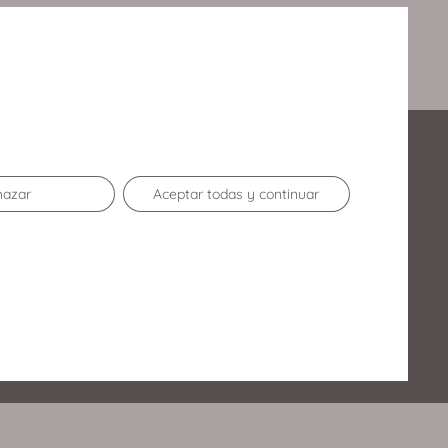
Enlaces de Interés
hazar
Aceptar todas y continuar
Contacto
Horario
Oportunidades de negocio
Club Disfrutones