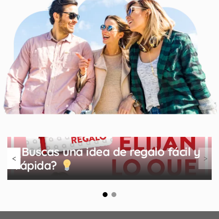
¿Buscas una idea de regalo fácil y
<
>
rápida?