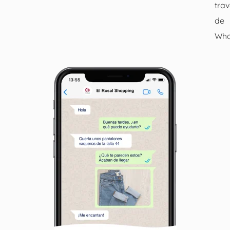
tra
de
Wha