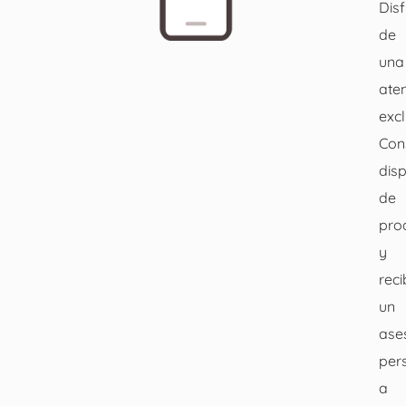
Disf
de
una
ate
excl
Con
disp
de
pro
y
reci
un
ase
per
a