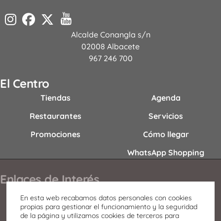
Alcalde Conangla s/n
02008 Albacete
967 246 700
El Centro
Tiendas
Agenda
Restaurantes
Servicios
Promociones
Cómo llegar
WhatsApp Shopping
Enlaces de Interés
Contacto
En esta web recabamos datos personales con cookies
propias para gestionar el funcionamiento y la seguridad
Horario
de la página y utilizamos cookies de terceros para