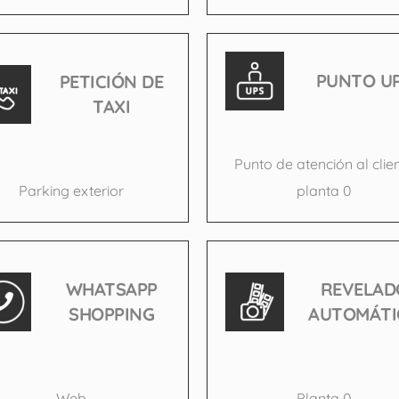
PUNTO U
PETICIÓN DE
TAXI
Punto de atención al clie
Parking exterior
planta 0
WHATSAPP
REVELAD
SHOPPING
AUTOMÁTI
Web
Planta 0