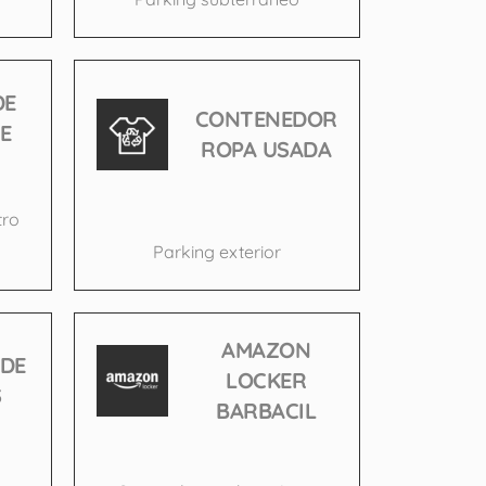
DE
CONTENEDOR
E
ROPA USADA
tro
Parking exterior
AMAZON
 DE
LOCKER
S
BARBACIL