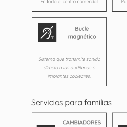
En todo el centro comercial
Pu
Bucle
magnético
Sistema que transmite sonido
directo a los audífonos o
implantes cocleares.
Servicios para familias
CAMBIADORES