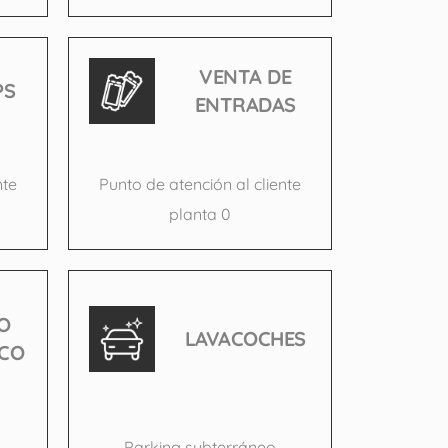
VENTA DE
PS
ENTRADAS
nte
Punto de atención al cliente
planta 0
O
LAVACOCHES
CO
Parking subterráneo