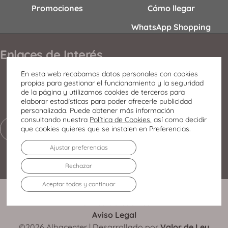
Promociones
Cómo llegar
WhatsApp Shopping
Enlaces de Interés
Contacto
En esta web recabamos datos personales con cookies
propias para gestionar el funcionamiento y la seguridad
Horario
de la página y utilizamos cookies de terceros para
elaborar estadísticas para poder ofrecerle publicidad
Oportunidades de negocio
personalizada. Puede obtener más información
consultando nuestra
Política de Cookies
, así como decidir
que cookies quieres que se instalen en Preferencias.
Club Disfrutones
Ajustar preferencias
Rechazar
Aceptar todas y continuar
Política de Privacidad
Política de Cookies
Aviso Legal
©2026 Albacenter | Desarrollado por
Valor de Ley