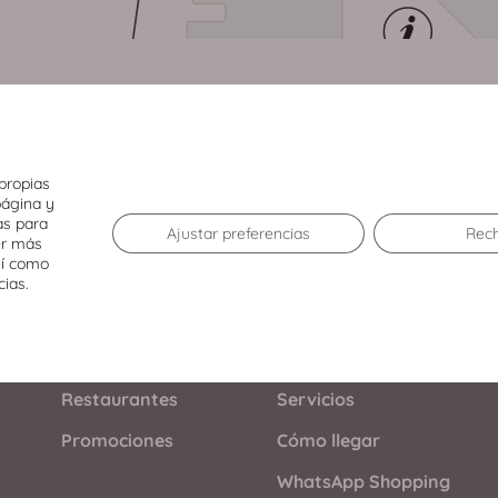
propias
página y
as para
Ajustar preferencias
Rec
er más
sí como
cias.
El Centro
Tiendas
Agenda
Restaurantes
Servicios
Promociones
Cómo llegar
WhatsApp Shopping