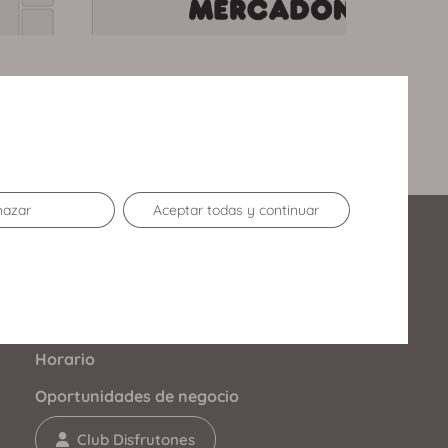
hazar
Aceptar todas y continuar
Enlaces de Interés
Contacto
Horario
Oportunidades de negocio
Club Disfrutones