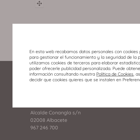
En esta web recabamos datos personales con cookies 
para gestionar el funcionamiento y la seguridad de la 
utilizamos cookies de terceros para elaborar estadístic
poder ofrecerle publicidad personalizada. Puede obten
información consultando nuestra
Política de Cookies
, a
decidir que cookies quieres que se instalen en Preferen
Alcalde Conangla s/n
02008 Albacete
967 246 700