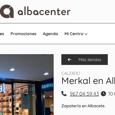
es
Promociones
Agenda
Mi Centro
Más tiendas
CALZADO
Merkal en A
967 04 59 43
10:
Zapatería en Albacete.