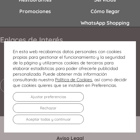
Promociones
Cómo llegar
WhatsApp Shopping
Enlaces de Interés
Contacto
En esta web recabamos datos personales con cookies
propias para gestionar el funcionamiento y la seguridad
Horario
de la página y utilizamos cookies de terceros para
elaborar estadísticas para poder ofrecerle publicidad
Oportunidades de negocio
personalizada. Puede obtener más información
consultando nuestra
Política de Cookies
, así como decidir
que cookies quieres que se instalen en Preferencias.
Club Disfrutones
Ajustar preferencias
Rechazar
Aceptar todas y continuar
Política de Privacidad
Política de Cookies
Aviso Legal