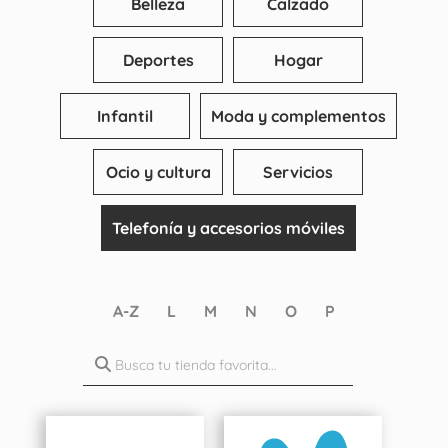
Belleza
Calzado
Deportes
Hogar
Infantil
Moda y complementos
Ocio y cultura
Servicios
Telefonía y accesorios móviles
A-Z
L
M
N
O
P