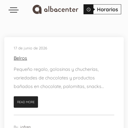
17 de junio de 2026
Belros
Pequeño regalo, golosinas y chucherías,
variedades de chocolates y productos
bañados en chocolate, palomitas, snacks...
READ MORE
By
jofren