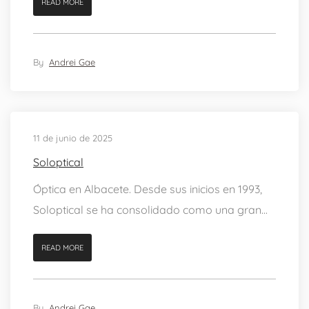
READ MORE
By
Andrei Gae
11 de junio de 2025
Soloptical
Óptica en Albacete. Desde sus inicios en 1993,
Soloptical se ha consolidado como una gran...
READ MORE
By
Andrei Gae