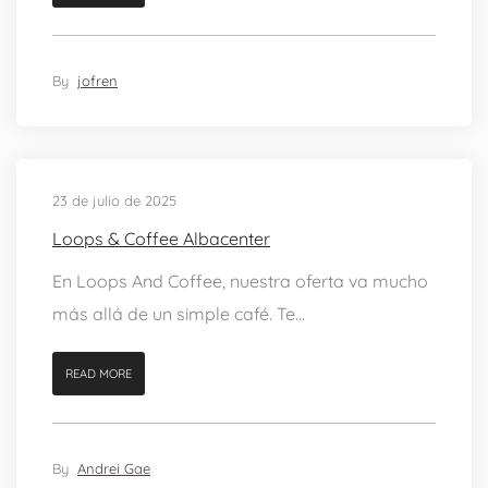
By
jofren
23 de julio de 2025
Loops & Coffee Albacenter
En Loops And Coffee, nuestra oferta va mucho
más allá de un simple café. Te...
READ MORE
By
Andrei Gae