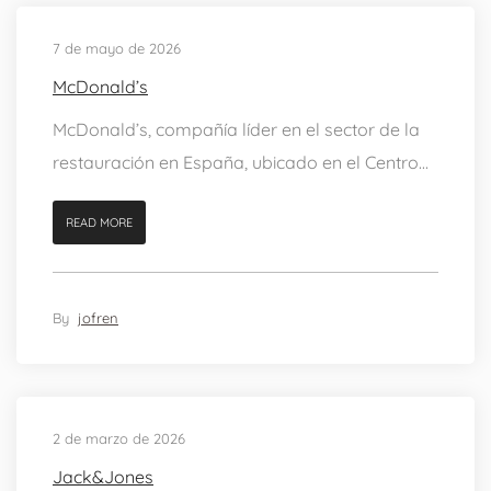
7 de mayo de 2026
McDonald’s
McDonald’s, compañía líder en el sector de la
restauración en España, ubicado en el Centro...
READ MORE
By
jofren
2 de marzo de 2026
Jack&Jones