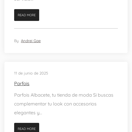
READ MORE
By
Andrei Gae
11 de junio de 2025
Parfois
Parfois Albacete, tu tienda de moda Si buscas
complementar tu look con accesorios
elegantes y...
READ MORE