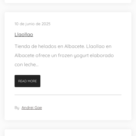
10 de junio de 2025
Llaollao
Tienda de helados en Albacete. Llaollao en
Albacete ofrece un frozen yogurt elaborado
con leche...
READ MORE
By
Andrei Gae