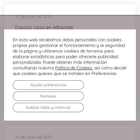
10 de junio de 2025
Espaço casa en Albacete
Tienda de decoración en Albacete. Espaço
En esta web recabamos datos personales con cookies
propias para gestionar el funcionamiento y la seguridad
Casa es una empresa de nacionalidad
de la página y utilizamos cookies de terceros para
elaborar estadísticas para poder ofrecerle publicidad
portuguesa que se...
personalizada. Puede obtener más información
consultando nuestra
Política de Cookies
, así como decidir
que cookies quieres que se instalen en Preferencias.
READ MORE
Ajustar preferencias
Rechazar
By
Andrei Gae
Aceptar todas y continuar
10 de junio de 2025