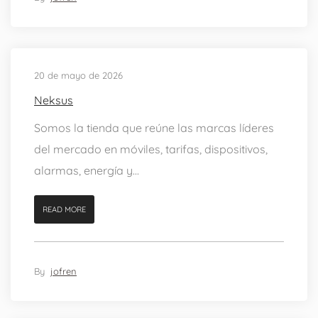
20 de mayo de 2026
Neksus
Somos la tienda que reúne las marcas líderes
del mercado en móviles, tarifas, dispositivos,
alarmas, energía y...
READ MORE
By
jofren