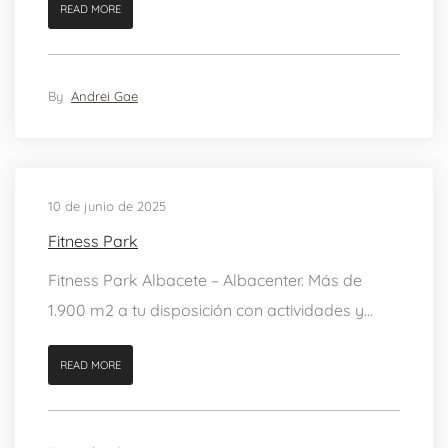
READ MORE
By
Andrei Gae
10 de junio de 2025
Fitness Park
Fitness Park Albacete – Albacenter. Más de
1.900 m2 a tu disposición con actividades y...
READ MORE